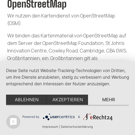
OpenStreetMap
Wir nutzen den Kartendienst von OpenStreetMap
(OSM).
Wir binden das Kartenmaterial von OpenStreetMap auf
dem Server der OpenStreetMap Foundation, St John’s
Innovation Centre, Cowley Road, Cambridge, CB4 0WS,
Großbritannien, ein. Großbritannien gilt als
datenschutzrechtlich sicherer Drittstaat. Das
Diese Seite nutzt Website-Tracking-Technologien von Dritten,
bedeutet, dass Großbritannien ein Datenschutzniveau
um ihre Dienste anzubieten, stetig zu verbessern und Werbung
aufweist, das dem Datenschutzniveau in der
entsprechend den Interessen der Nutzer anzuzeigen.
Europäischen Union entspricht. Bei der Nutzung der
OpenStreetMap-Karten wird eine Verbindung zu den
ABLEHNEN
AKZEPTIEREN
MEHR
Servern der OpenStreetMap-Foundation hergestellt.
Dabei können u. a. Ihre IP-Adresse und weitere
Powered by
&
Informationen über Ihr Verhalten auf dieser Website an
die OSMF weitergeleitet werden. OpenStreetMap
Impressum
|
Datenschutzerklärung
speichert hierzu unter Umständen Cookies in Ihrem