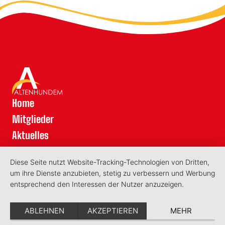
Home
Mitglieder
Aktuelles
Kontakt
Diese Seite nutzt Website-Tracking-Technologien von Dritten,
Schatzkarte
um ihre Dienste anzubieten, stetig zu verbessern und Werbung
Datenschutz
entsprechend den Interessen der Nutzer anzuzeigen.
Impressum
ABLEHNEN
AKZEPTIEREN
MEHR
©2026 - Aktionsring Lennestadt-Altenhundem e.V.