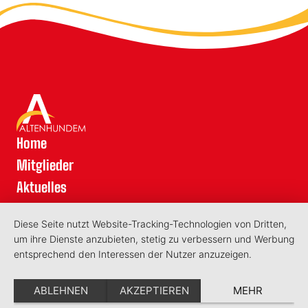
Home
Mitglieder
Aktuelles
Kontakt
Diese Seite nutzt Website-Tracking-Technologien von Dritten,
Schatzkarte
um ihre Dienste anzubieten, stetig zu verbessern und Werbung
Datenschutz
entsprechend den Interessen der Nutzer anzuzeigen.
Impressum
ABLEHNEN
AKZEPTIEREN
MEHR
©2026 - Aktionsring Lennestadt-Altenhundem e.V.