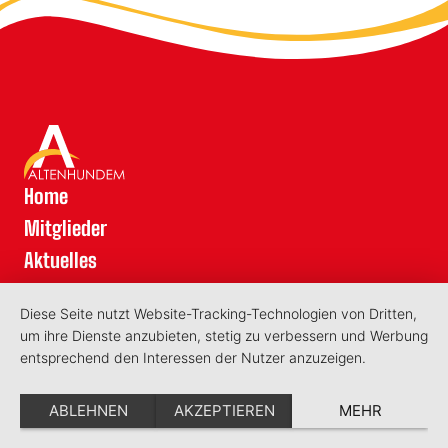
Home
Mitglieder
Aktuelles
Kontakt
Diese Seite nutzt Website-Tracking-Technologien von Dritten,
Schatzkarte
um ihre Dienste anzubieten, stetig zu verbessern und Werbung
Datenschutz
entsprechend den Interessen der Nutzer anzuzeigen.
Impressum
ABLEHNEN
AKZEPTIEREN
MEHR
©2026 - Aktionsring Lennestadt-Altenhundem e.V.