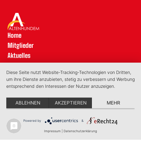
Home
Mitglieder
Aktuelles
Kontakt
Diese Seite nutzt Website-Tracking-Technologien von Dritten,
Schatzkarte
um ihre Dienste anzubieten, stetig zu verbessern und Werbung
Datenschutz
entsprechend den Interessen der Nutzer anzuzeigen.
Impressum
ABLEHNEN
AKZEPTIEREN
MEHR
©2026 - Aktionsring Lennestadt-Altenhundem e.V.
vorstand@altenhundem-aktiv.de
Powered by
&
Impressum
|
Datenschutzerklärung